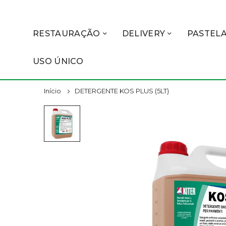
RESTAURAÇÃO
DELIVERY
PASTELA
USO ÚNICO
Início
DETERGENTE KOS PLUS (5LT)
Pular
para
o
final
da
Galeria
de
imagens