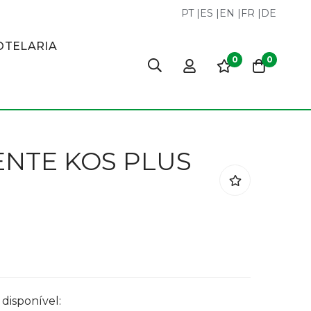
PT
|
ES
|
EN
|
FR
|
DE
OTELARIA
0
0
NTE KOS PLUS
disponível: