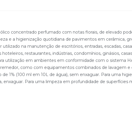
lico concentrado perfumado com notas florais, de elevado pode
mpeza e a higienização quotidiana de pavimentos em cerâmica, grés, 
r utilizado na manutenção de escritórios, entradas, escadas, casa
hoteleiros, restaurantes, indústrias, condomínios, ginásios, ca
ive para utilização em ambientes em conformidade com o siste
premedor, como com equipamentos combinados de lavagem e de
o de 1% (100 ml em 10L de água), sem enxaguar. Para uma higieni
a, enxaguar. Para uma limpeza em profundidade de superfícies m