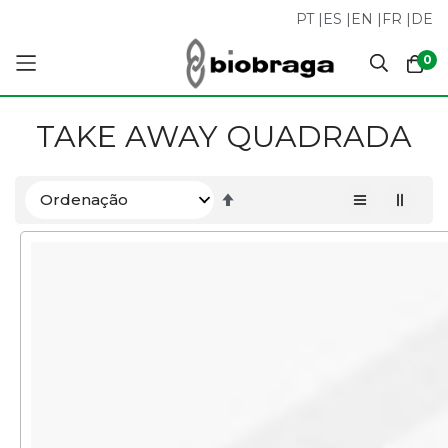
PT
|
ES
|
EN
|
FR
|
DE
0
Pular
TAKE AWAY QUADRADA
para
o
conteúdo
Definir
Direção
Decrescente